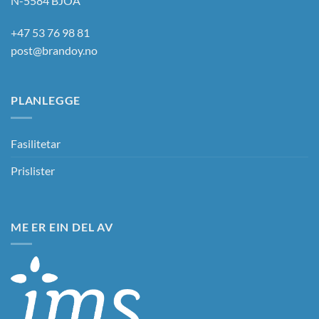
N-5584 BJOA
+47 53 76 98 81
post@brandoy.no
PLANLEGGE
Fasilitetar
Prislister
ME ER EIN DEL AV