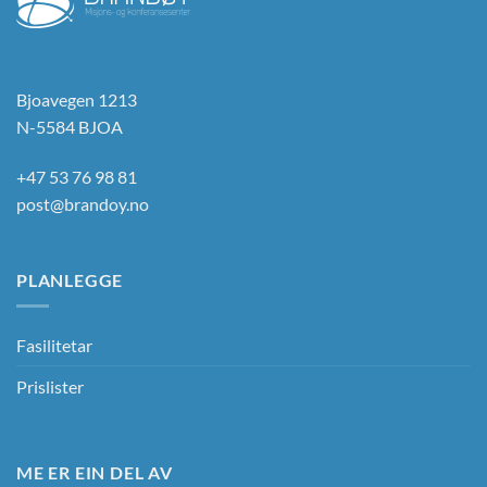
Bjoavegen 1213
N-5584 BJOA
+47 53 76 98 81
post@brandoy.no
PLANLEGGE
Fasilitetar
Prislister
ME ER EIN DEL AV